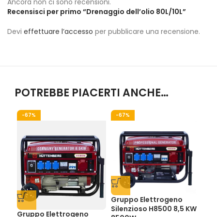
Ancora non ci sono recensioni.
Recensisci per primo “Drenaggio dell’olio 80L/10L”
Devi
effettuare l’accesso
per pubblicare una recensione.
POTREBBE PIACERTI ANCHE…
-67%
-67%
-5
Gruppo Elettrogeno
Silenzioso H8500 8,5 KW
Gruppo Elettrogeno
Gru