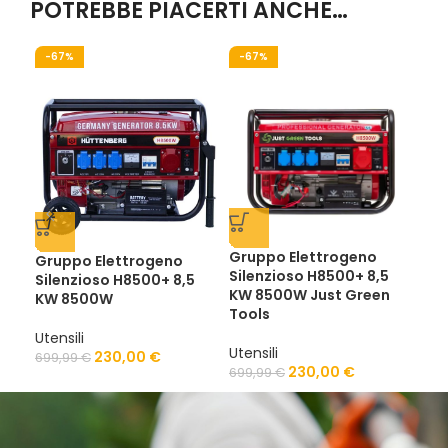
POTREBBE PIACERTI ANCHE…
-67%
-67%
-5
Gruppo Elettrogeno
Gruppo Elettrogeno
Gru
Silenzioso H8500+ 8,5
Silenzioso H8500+ 8,5
Sil
KW 8500W Just Green
KW 8500W
KW
Tools
Utensili
Uten
Utensili
230,00
€
699,99
€
699
230,00
€
699,99
€