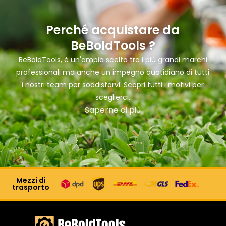
Perché acquistare da
BeBoldTools ?
BeBoldTools, è un'ampia scelta tra i più grandi marchi
professionali ma anche un impegno quotidiano di tutti
i nostri team per soddisfarvi. Scopri tutti i motivi per
sceglierci.
Saperne di più
Mezzi di
trasporto